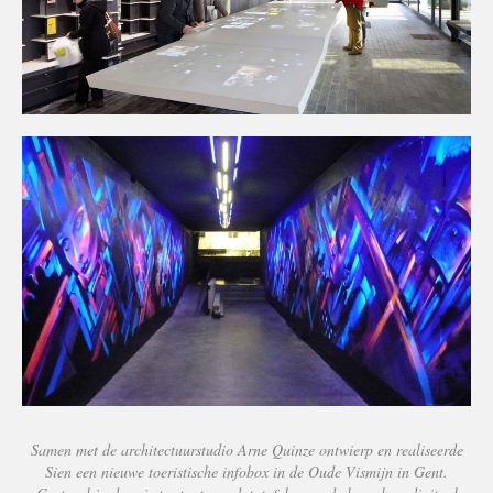
Samen met de architectuurstudio Arne Quinze ontwierp en realiseerde
Sien een nieuwe toeristische infobox in de Oude Vismijn in Gent.