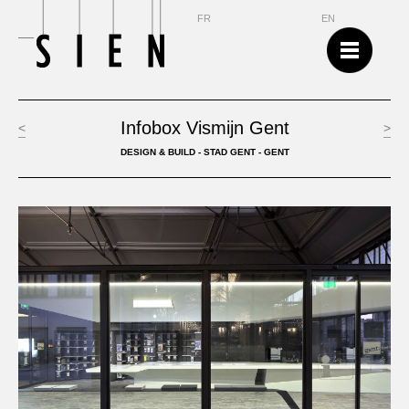
NL
FR
EN
Infobox Vismijn Gent
<
>
DESIGN & BUILD - STAD GENT - GENT