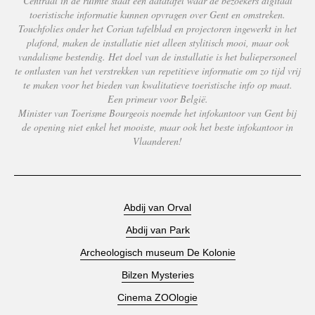
Centraal in de ruimte staat een datatafel waar de bezoekers digitaal
toeristische informatie kunnen opvragen over Gent en omstreken.
Touchfolies onder het Corian tafelblad en projectoren ingewerkt in het
plafond, maken de installatie niet alleen stylitisch mooi, maar ook
vandalisme bestendig. Het doel van de installatie is het baliepersoneel
te ontlasten van het verstrekken van repetitieve informatie om zo tijd vrij
te maken voor het bieden van kwalitatieve toeristische info op maat.
Een primeur voor België.
Minister van Toerisme Bourgeois noemde het infokantoor van Gent bij
de opening niet enkel het mooiste, maar ook het beste infokantoor in
Vlaanderen!
Abdij van Orval
Abdij van Park
Archeologisch museum De Kolonie
Bilzen Mysteries
Cinema ZOOlogie