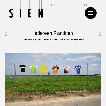
NL
FR
EN
Iedereen Flandrien
<
>
DESIGN & BUILD - WESTTOER - WEST-VLAANDEREN