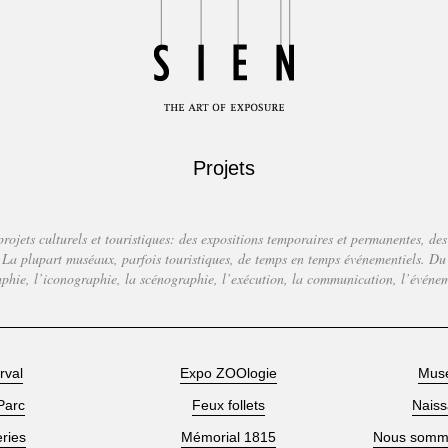
Projets
projets culturels et touristiques: des expositions temporaires et permanentes, des
. La plupart muséaux, parfois touristiques, de temps en temps événementiels. Du
aphie, l’iconographie, la scénographie, l’exécution, la communication, l’événe
rval
Expo ZOOlogie
Mus
Parc
Feux follets
Naiss
ries
Mémorial 1815
Nous somme