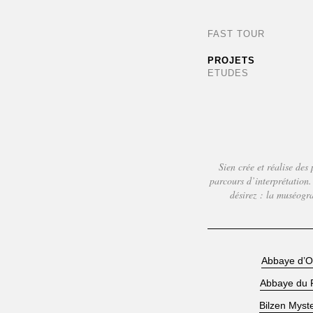
FAST TOUR
PROJETS
ETUDES
Sien crée et réalise des 
parcours d’interprétation
désirez : la muséogr
Abbaye d’O
Abbaye du 
Bilzen Myste