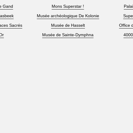
de Gand
Mons Superstar !
Pala
aasbeek
Musée archéologique De Kolonie
Supe
aces Sacrés
Musée de Hasselt
Office 
Or
Musée de Sainte-Dymphna
4000