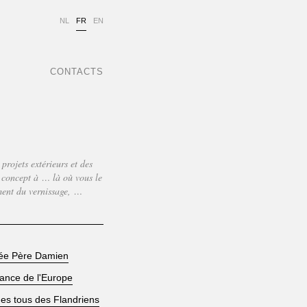
NL
FR
EN
CONTACTS
 projets extérieurs et des
 concept à … là où vous le
ment du vernissage, …
ée Père Damien
ance de l'Europe
s tous des Flandriens