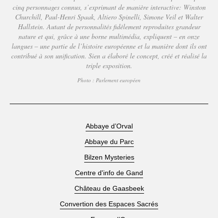
cinq personnages connus, s’exprimant de manière interactive: Winston
Churchill, Paul-Henri Spaak, Altiero Spinelli, Simone Veil et Walter
Hallstein. Autant de personnalités fidèlement reproduites grandeur
nature et qui, grâce à une borne multimédia, expliquent – en onze
langues – une partie de l’histoire européenne et la manière dont ils ont
contribué à son unification. Sien a élaboré le concept, créé et réalisé la
triple exposition.
Photo : Parlement européen
Abbaye d’Orval
Abbaye du Parc
Bilzen Mysteries
Centre d'info de Gand
Château de Gaasbeek
Convertion des Espaces Sacrés