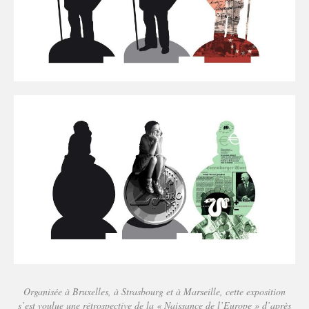
Organisée à Bruxelles, à Strasbourg et à Marseille, cette exposition
s’est voulue une rétrospective de la « Naissance de l’Europe » d’après