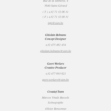
Rue de la Tannerie, 4
5640 Saint-Gérard
( T ) +32 71 32 06 31
( F ) +32 71 32 08 31
info
@sien.be
Ghislain Belmans
Concept Designer
+32 475 461 454
ghislain.belmans
@sien.be
Geert Werkers
Creative Producer
+32 477 693 621
geert.werkers
@sien.be
Creatief Team
Marcos Vinals Bassols
Scénographe
Olivier Rensonnet